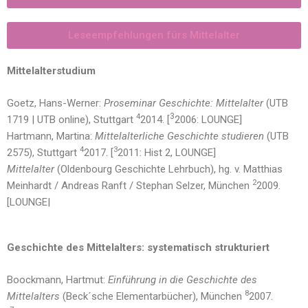
Leseempfehlungen fürs Mittelalter
Mittelalterstudium
Goetz, Hans-Werner:
Proseminar Geschichte: Mittelalter
(UTB
3
4
1719 | UTB online), Stuttgart
2014. [
2006: LOUNGE]
Hartmann, Martina:
Mittelalterliche Geschichte studieren
(UTB
4
3
2575), Stuttgart
2017. [
2011: Hist 2, LOUNGE]
Mittelalter
(Oldenbourg Geschichte Lehrbuch), hg. v. Matthias
2
Meinhardt / Andreas Ranft / Stephan Selzer, München
2009.
[LOUNGE|
Geschichte des Mittelalters: systematisch strukturiert
Boockmann, Hartmut:
Einführung in die Geschichte des
8
Mittelalters
(Beck´sche Elementarbücher), München
2007.