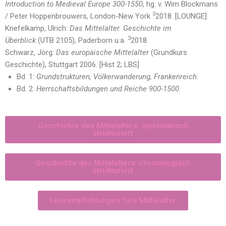
Introduction to Medieval Europe 300-1550
, hg. v. Wim Blockmans
3
/ Peter Hoppenbrouwers, London-New York
2018. [LOUNGE]
Knefelkamp, Ulrich:
Das Mittelalter. Geschichte im
3
Überblick
(UTB 2105), Paderborn u.a.
2018.
Schwarz, Jörg:
Das europäische Mittelalter
(Grundkurs
Geschichte), Stuttgart 2006. [Hist 2; LBS]
Bd. 1:
Grundstrukturen, Völkerwanderung, Frankenreich
.
Bd. 2:
Herrschaftsbildungen und Reiche 900-1500
.
Geschichte des Mittelalters: systematisch
strukturiert
Geschichte des Mittelalters: chronologisch
strukturiert
Leseempfehlungen fürs Mittelalter