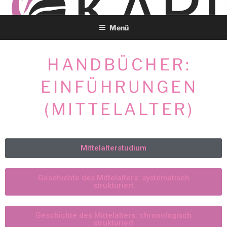
OKAPI LEHRPORTAL
Menü
GESCHICHTE
HANDBÜCHER:
EINFÜHRUNGEN
(MITTELALTER)
Mittelalterstudium
Geschichte des Mittelalters: systematisch
strukturiert
Geschichte des Mittelalters: chronologisch
strukturiert