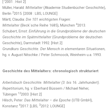
7
[
2001 : Hist 2]
Müller, Harald:
Mittelalter
(Akademie Studienbücher Geschichte),
2
Berlin
2015. [2008 : LBS, LOUNGE]
Märtl, Claudia:
Die 101 wichtigsten Fragen:
4
Mittelalter
(Beck`sche Reihe 1685), München
2013.
Schubert, Ernst:
Einführung in die Grundprobleme der deutschen
Geschichte im Spätmittelalter
(Grundprobleme der deutschen
Geschichte), Darmstadt 1992. [Hist 2]
Grundkurs Geschichte. Der Mensch in elementaren Situationen
,
hg. v. August Nitschke / Peter Schmoock, Weinheim u.a. 1993.
Geschichte des Mittelalters: chronologisch strukturiert
Arbeitsbuch Geschichte. Mittelalter (3. bis 16. Jahrhundert).
Repetitorium
, hg. v. Eberhard Büssem / Michael Neher,
12
Tübingen
2003. [Hist 2]
Hilsch, Peter:
Das Mittelalter – die Epoche
(UTB GmbH),
3
4
Konstanz
2017. [LBS,
2012: LOUNGE]